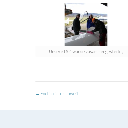
Unsere LS 4 wurde zusammengesteckt,
Post
←
Endlich ist es soweit
navigation