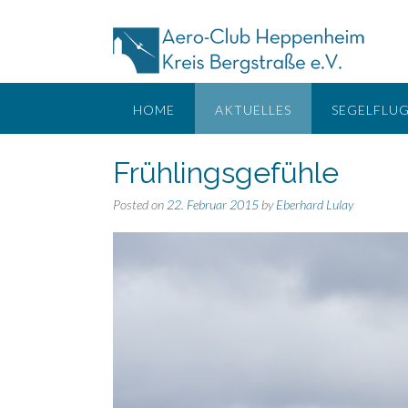
Skip
to
content
HOME
AKTUELLES
SEGELFLU
Frühlingsgefühle
Posted on
22. Februar 2015
by
Eberhard Lulay