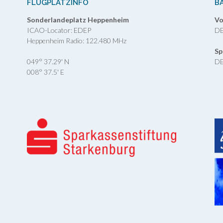
FLUGPLATZINFO
B
Sonderlandeplatz Heppenheim
Vo
ICAO-Locator: EDEP
DE
Heppenheim Radio: 122.480 MHz
Sp
049° 37.29' N
DE
008° 37.5' E