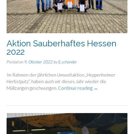
Aktion Sauberhaftes Hessen
2022
Posted on
9. Oktober 2022
by
E.schander
Im Rahmen der jährlichen Umweltaktion „Heppenheimer
Herbstputz“, haben auch wir dieses Jahr wieder die
„Aktion
Müllzangen geschwungen.
Continue reading
→
Sauberhaftes
Hessen
2022“