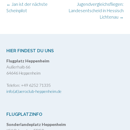
Post
←
Jan ist der nächste
Jugendvergleichsfliegen:
navigation
Scheinpilot
Landesentscheid in Hessisch
Lichtenau
→
HIER FINDEST DU UNS
Flugplatz Heppenheim
Außerhalb 66
64646 Heppenheim
Telefon: +49 6252 71335
info(at)aeroclub-heppenheim.de
FLUGPLATZINFO
Sonderlandeplatz Heppenheim