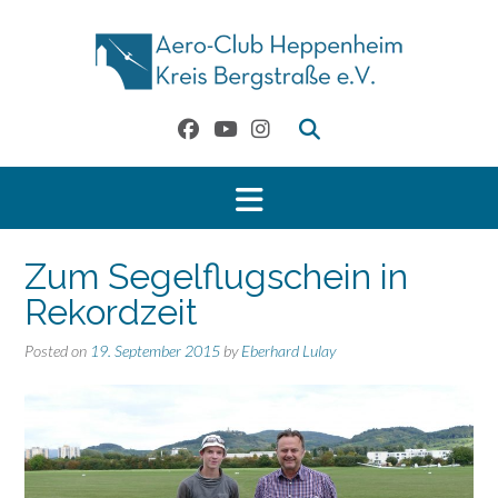
Skip
to
content
Zum Segelflugschein in
Rekordzeit
Posted on
19. September 2015
by
Eberhard Lulay