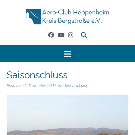
Skip
to
content
Saisonschluss
Posted on
1. November 2015
by
Eberhard Lulay