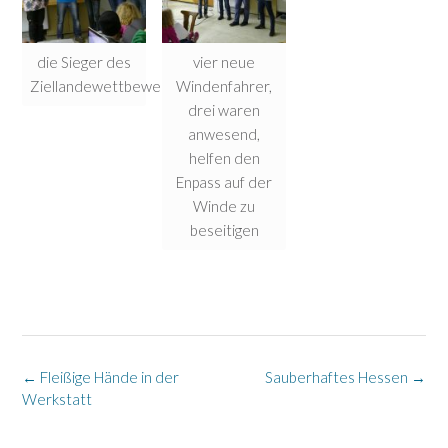
die Sieger des
vier neue
Ziellandewettbewerbs
Windenfahrer,
drei waren
anwesend,
helfen den
Enpass auf der
Winde zu
beseitigen
Post
←
Fleißige Hände in der
Sauberhaftes Hessen
→
navigation
Werkstatt