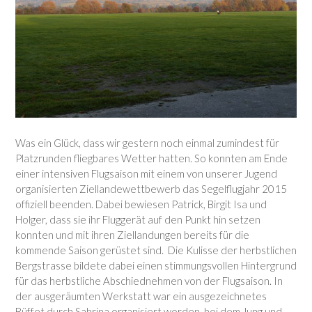
Was ein Glück, dass wir gestern noch einmal zumindest für
Platzrunden fliegbares Wetter hatten. So konnten am Ende
einer intensiven Flugsaison mit einem von unserer Jugend
organisierten Ziellandewettbewerb das Segelflugjahr 2015
offiziell beenden. Dabei bewiesen Patrick, Birgit Isa und
Holger, dass sie ihr Fluggerät auf den Punkt hin setzen
konnten und mit ihren Ziellandungen bereits für die
kommende Saison gerüstet sind. Die Kulisse der herbstlichen
Bergstrasse bildete dabei einen stimmungsvollen Hintergrund
für das herbstliche Abschiednehmen von der Flugsaison. In
der ausgeräumten Werkstatt war ein ausgezeichnetes
Büffet durch Sabrina organisiert worden, bei dem Jung und