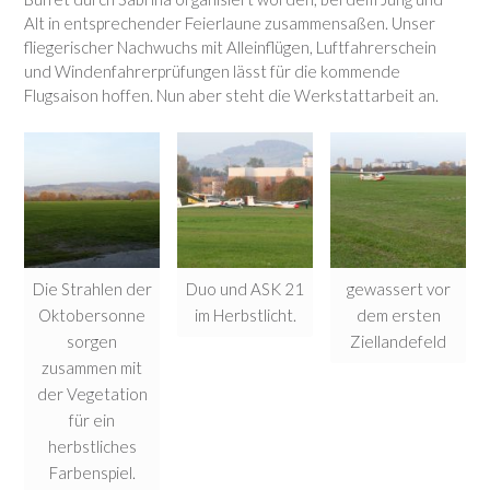
Alt in entsprechender Feierlaune zusammensaßen. Unser
fliegerischer Nachwuchs mit Alleinflügen, Luftfahrerschein
und Windenfahrerprüfungen lässt für die kommende
Flugsaison hoffen. Nun aber steht die Werkstattarbeit an.
Die Strahlen der
Duo und ASK 21
gewassert vor
Oktobersonne
im Herbstlicht.
dem ersten
sorgen
Ziellandefeld
zusammen mit
der Vegetation
für ein
herbstliches
Farbenspiel.