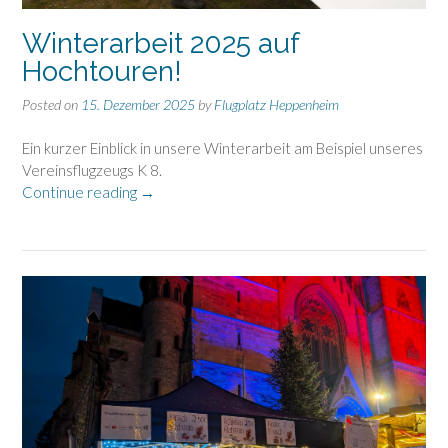
Winterarbeit 2025 auf
Hochtouren!
Posted on
15. Dezember 2025
by
Flugplatz Heppenheim
Ein kurzer Einblick in unsere Winterarbeit am Beispiel unseres
Vereinsflugzeugs K 8.
„Winterarbeit
Continue reading
→
2025
auf
Hochtouren!“