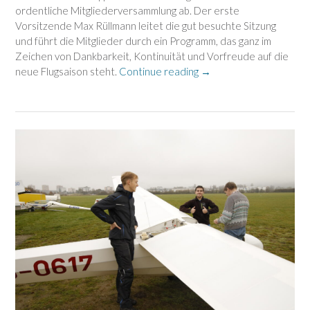
ordentliche Mitgliederversammlung ab. Der erste
Vorsitzende Max Rüllmann leitet die gut besuchte Sitzung
und führt die Mitglieder durch ein Programm, das ganz im
Zeichen von Dankbarkeit, Kontinuität und Vorfreude auf die
„Generationswechsel
neue Flugsaison steht.
Continue reading
→
und
hohe
Ehrungen:
Die
Mitgliederversammlung
des
Aero-
Club
Heppenheim“