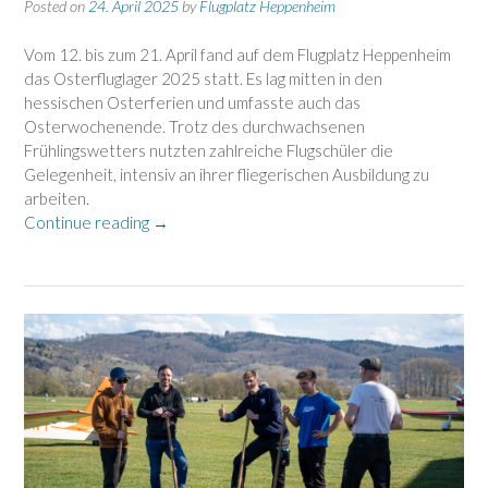
Posted on
24. April 2025
by
Flugplatz Heppenheim
Vom 12. bis zum 21. April fand auf dem Flugplatz Heppenheim
das Osterfluglager 2025 statt. Es lag mitten in den
hessischen Osterferien und umfasste auch das
Osterwochenende. Trotz des durchwachsenen
Frühlingswetters nutzten zahlreiche Flugschüler die
Gelegenheit, intensiv an ihrer fliegerischen Ausbildung zu
arbeiten.
„Osterfluglager
Continue reading
→
2025
–
Osterferien
und
Festtage
am
Flugplatz!“