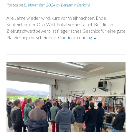
Posted on
8. November 2024
by
Benjamin Berkard
Alle Jahre wieder wird, kurz vor Weihnachten, Ende
September der Opa-Wolf Pokal veranstaltet. Bei diesem
Zielrutschwettbewerb ist fliegerisches Geschick für eine gute
„Opa-
Platzierung entscheidend.
Continue reading
→
Wolf
Pokal
2024
–
Schlittenrennen
in
der
Luft“