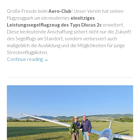
Große Freude beim
Aero-Club
! Unser Verein hat seinen
Flugzeugpark um ein modernes
einsitziges
Leistungssegelflugzeug des Typs Discus 2c
erweitert.
Diese bedeutende Anschaffung sichert nicht nur die Zukunft
des Segelflugs am Standort, sondern verbessert auch
maßgeblich die Ausbildung und die Möglichkeiten für junge
Streckenflugpiloten.
„Ein
Continue reading
→
neuer
„Discus
2c“
hebt
den
Aero-
Club
Heppenheim
auf
ein
neues