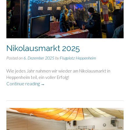
Nikolausmarkt 2025
Posted on
6. Dezember 2025
by
Flugplatz Heppenheim
Wie jedes Jahr nahmen wir wieder am Nikolausmarkt in
Heppenheim teil, ein voller Erfolg!
„Nikolausmarkt
Continue reading
→
2025“