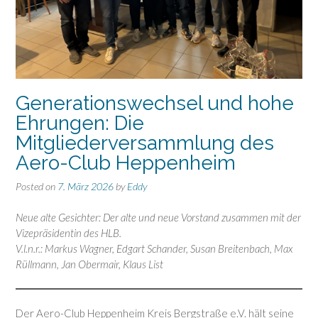
Generationswechsel und hohe
Ehrungen: Die
Mitgliederversammlung des
Aero-Club Heppenheim
Posted on
7. März 2026
by
Eddy
Neue alte Gesichter: Der alte und neue Vorstand zusammen mit der
Vizepräsidentin des HLB.
V.l.n.r.: Markus Wagner, Edgart Schander, Susan Breitenbach, Max
Rüllmann, Jan Obermair, Klaus List
Der Aero-Club Heppenheim Kreis Bergstraße e.V. hält seine