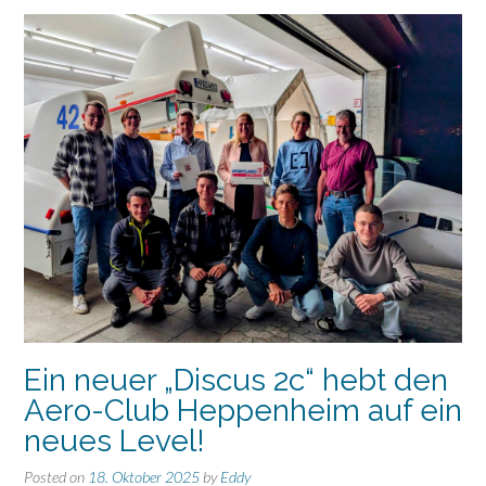
der
Wintersaison“
Ein neuer „Discus 2c“ hebt den
Aero-Club Heppenheim auf ein
neues Level!
Posted on
18. Oktober 2025
by
Eddy