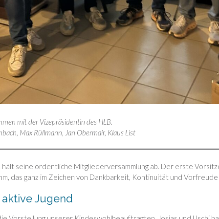
mmen mit der Vizepräsidentin des HLB.
enbach, Max Rüllmann, Jan Obermair, Klaus List
hält seine ordentliche Mitgliederversammlung ab. Der erste Vorsitz
amm, das ganz im Zeichen von Dankbarkeit, Kontinuität und Vorfreude 
 aktive Jugend
ie Vorstellung unserer Kindeswohlbeauftragten. Josias und Uschi ha