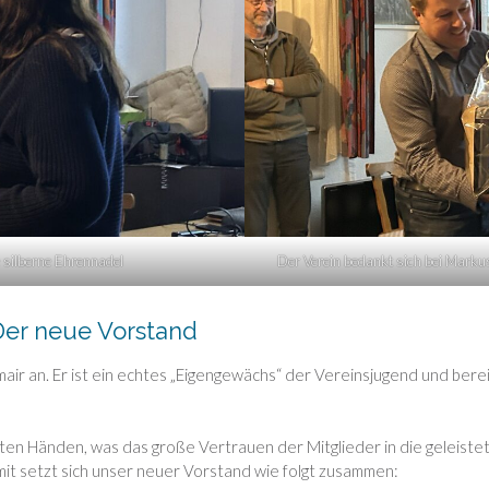
 silberne Ehrennadel
Der Verein bedankt sich bei Markus
Der neue Vorstand
ir an. Er ist ein echtes „Eigengewächs“ der Vereinsjugend und bereit
en Händen, was das große Vertrauen der Mitglieder in die geleistet
mit setzt sich unser neuer Vorstand wie folgt zusammen: