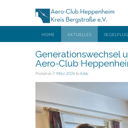
Skip
to
content
HOME
AKTUELLES
SEGELFLU
Generationswechsel u
Aero-Club Heppenhe
Posted on
7. März 2026
by
Eddy