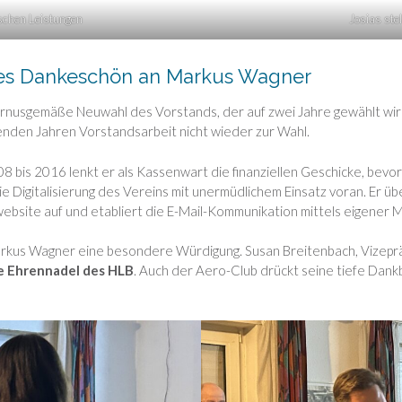
ischen Leistungen
Josias ste
ßes Dankeschön an Markus Wagner
urnusgemäße Neuwahl des Vorstands, der auf zwei Jahre gewählt wir
enden Jahren Vorstandsarbeit nicht wieder zur Wahl.
8 bis 2016 lenkt er als Kassenwart die finanziellen Geschicke, bev
die Digitalisierung des Vereins mit unermüdlichem Einsatz voran. Er ü
ebsite auf und etabliert die E-Mail-Kommunikation mittels eigener Ma
rkus Wagner eine besondere Würdigung. Susan Breitenbach, Vizeprä
ne Ehrennadel des HLB
. Auch der Aero-Club drückt seine tiefe Dankb