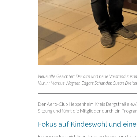
Neue alte Gesichter: Der alte und neue Vorstand zusa
V.l.n.r.: Markus Wagner, Edgart Schander, Susan Breit
Der Aero-Club Heppenheim Kreis Bergstraße e.V. 
Sitzung und führt die Mitglieder durch ein Progr
Fokus auf Kindeswohl und eine
Ein besonders wichtiger Tagesordnungspunkt ist d