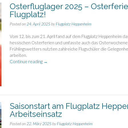
Osterfluglager 2025 – Osterfer
Flugplatz!
Posted on
24. April 2025
by
Flugplatz Heppenheim
Vom 12. bis zum 21. April fand auf dem Flugplatz Heppenheim das
hessischen Osterferien und umfasste auch das Osterwochen
Frühlingswetters nutzten zahlreiche Flugschüler die Gelegenheit
arbeiten.
„Osterfluglager
Continue reading
→
2025
–
Osterferien
und
Festtage
am
Saisonstart am Flugplatz Heppe
Flugplatz!“
Arbeitseinsatz
Posted on
22. März 2025
by
Flugplatz Heppenheim