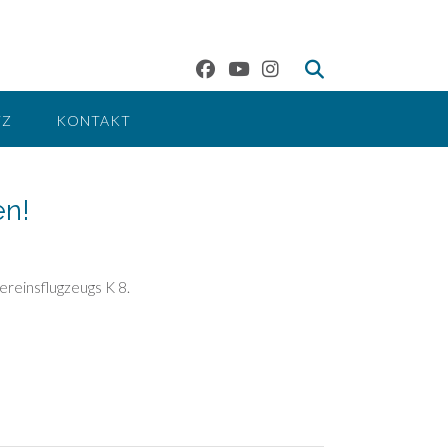
TZ
KONTAKT
en!
Vereinsflugzeugs K 8.