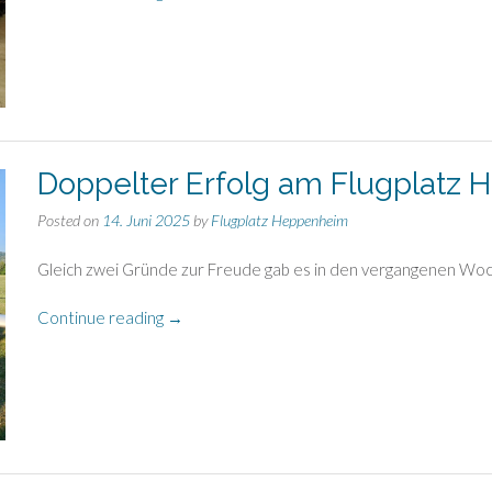
2025
und
Start
der
Wintersaison“
Doppelter Erfolg am Flugplatz
Posted on
14. Juni 2025
by
Flugplatz Heppenheim
Gleich zwei Gründe zur Freude gab es in den vergangenen Woc
„Doppelter
Continue reading
→
Erfolg
am
Flugplatz
Heppenheim!“