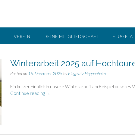
G
VEREIN
DEINE MITGLIEDSCHAFT
FLUGPLA
Winterarbeit 2025 auf Hochtour
Posted on
15. Dezember 2025
by
Flugplatz Heppenheim
Ein kurzer Einblick in unsere Winterarbeit am Beispiel unseres 
„Winterarbeit
Continue reading
→
2025
auf
Hochtouren!“