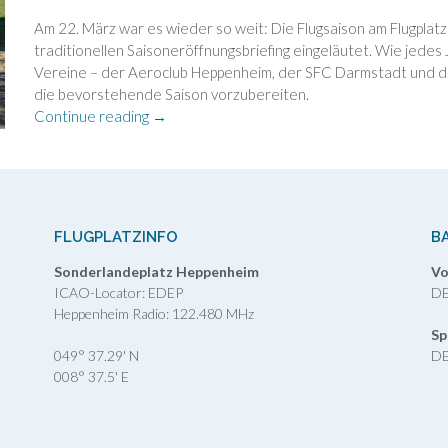
Am 22. März war es wieder so weit: Die Flugsaison am Flugplatz
traditionellen Saisoneröffnungsbriefing eingeläutet. Wie jedes
Vereine – der Aeroclub Heppenheim, der SFC Darmstadt und di
die bevorstehende Saison vorzubereiten.
„Saisonstart
Continue reading
→
am
Flugplatz
Heppenheim:
Erfolgreicher
Arbeitseinsatz“
FLUGPLATZINFO
B
Sonderlandeplatz Heppenheim
Vo
ICAO-Locator: EDEP
DE
Heppenheim Radio: 122.480 MHz
Sp
049° 37.29' N
DE
008° 37.5' E