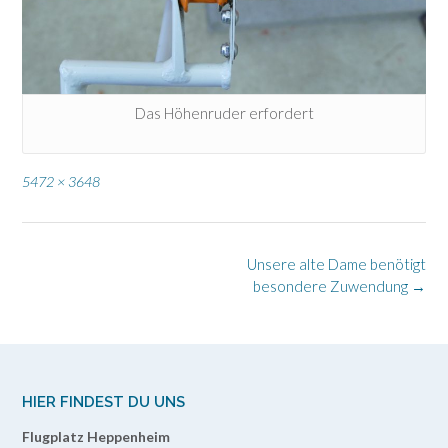
Das Höhenruder erfordert
Full
5472 × 3648
size
Post
Unsere alte Dame benötigt
navigation
besondere Zuwendung
→
HIER FINDEST DU UNS
Flugplatz Heppenheim