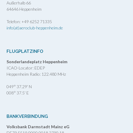
Außerhalb 66
64646 Heppenheim
Telefon: +49 6252 71335
info(at)aeroclub-heppenheim.de
FLUGPLATZINFO
Sonderlandeplatz Heppenheim
ICAO-Locator: EDEP
Heppenheim Radio: 122.480 MHz
049° 37.29' N
008° 37.5' E
BANKVERBINDUNG
Volksbank Darmstadt Mainz eG
DE79 5519 0000 0018 2790 18