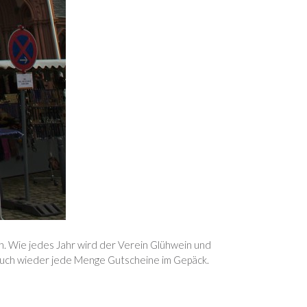
n. Wie jedes Jahr wird der Verein Glühwein und
auch wieder jede Menge Gutscheine im Gepäck.