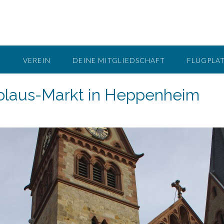
G
VEREIN
DEINE MITGLIEDSCHAFT
FLUGPLA
kolaus-Markt in Heppenheim