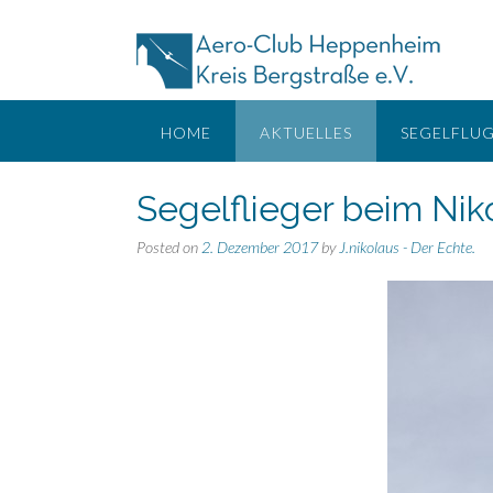
Skip
to
content
HOME
AKTUELLES
SEGELFLU
Segelflieger beim Ni
Posted on
2. Dezember 2017
by
J.nikolaus - Der Echte.