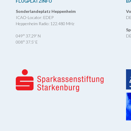
FLUGPLATZINFO
B
Sonderlandeplatz Heppenheim
Vo
ICAO-Locator: EDEP
DE
Heppenheim Radio: 122.480 MHz
Sp
049° 37.29' N
DE
008° 37.5' E