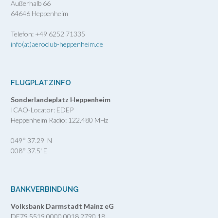
Außerhalb 66
64646 Heppenheim
Telefon: +49 6252 71335
info(at)aeroclub-heppenheim.de
FLUGPLATZINFO
Sonderlandeplatz Heppenheim
ICAO-Locator: EDEP
Heppenheim Radio: 122.480 MHz
049° 37.29' N
008° 37.5' E
BANKVERBINDUNG
Volksbank Darmstadt Mainz eG
DE79 5519 0000 0018 2790 18