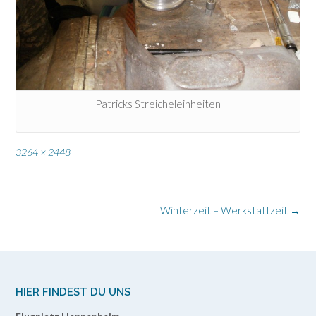
Patricks Streicheleinheiten
Full
3264 × 2448
size
Post
Winterzeit – Werkstattzeit
→
navigation
HIER FINDEST DU UNS