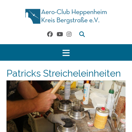
Skip
to
content
Patricks Streicheleinheiten