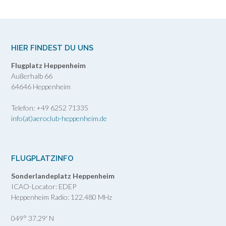
neuer
„Discus
2c“
hebt
den
HIER FINDEST DU UNS
Aero-
Flugplatz Heppenheim
Club
Außerhalb 66
Heppenheim
64646 Heppenheim
auf
ein
Telefon: +49 6252 71335
neues
info(at)aeroclub-heppenheim.de
Level!“
FLUGPLATZINFO
Sonderlandeplatz Heppenheim
ICAO-Locator: EDEP
Heppenheim Radio: 122.480 MHz
049° 37.29' N