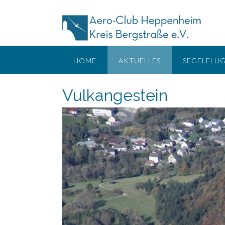
Skip
to
content
HOME
AKTUELLES
SEGELFLU
Vulkangestein