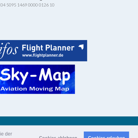
04 5095 1469 0000 0126 10
ärung
ie der
Cookies ablehnen
Cookies erlauben