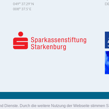
049° 37.29' N
DE
008° 37.5' E
25 Aero-Club Heppenheim Kreis Bergstraße e.V. |
Impressum
|
Datenschutzerkl
 und Dienste. Durch die weitere Nutzung der Webseite stimmen S