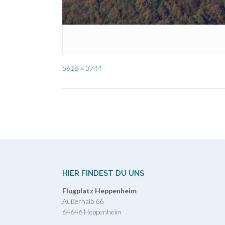
Full
5616 × 3744
size
Post
navigation
HIER FINDEST DU UNS
Flugplatz Heppenheim
Außerhalb 66
64646 Heppenheim