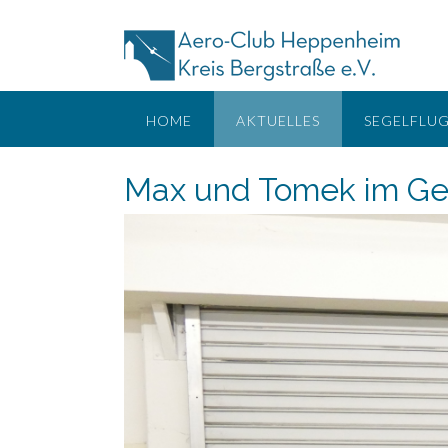
Skip
to
content
HOME
AKTUELLES
SEGELFLU
Max und Tomek im Ge