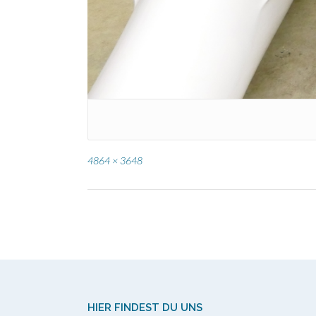
Full
4864 × 3648
size
Post
navigation
HIER FINDEST DU UNS