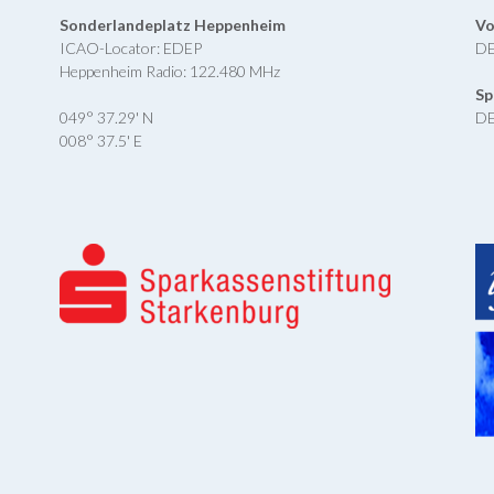
Sonderlandeplatz Heppenheim
Vo
ICAO-Locator: EDEP
DE
Heppenheim Radio: 122.480 MHz
Sp
049° 37.29' N
DE
008° 37.5' E